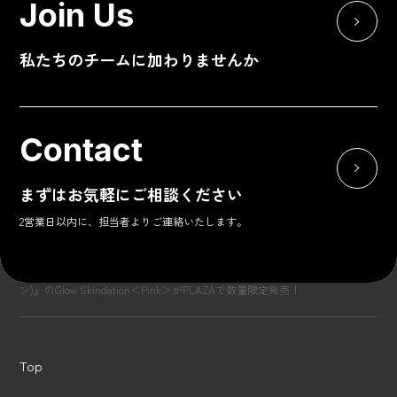
Join Us
私たちのチームに加わりませんか
2025.04.30
お知らせ
Contact
本田翼が手がける〈By ttt.〉が「ZOZOTOWN」で限定ポップ
アップをオープン！LINE VOOM 配信 & beautiful peopleコラボT
シャツを発表！
まずはお気軽にご相談ください
2営業日以内に、担当者よりご連絡いたします。
<
...
3
4
5
6
7
...
10
...
>
Top
Youtuberさおりんプロデュースのスキンケアブランド『orin(オリ
ン)』のGlow Skindation＜Pink＞がPLAZAで数量限定発売！
Top