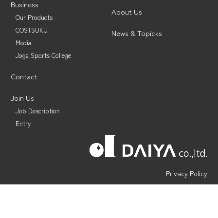
Business
About Us
Our Products
COSTSUKU
News & Topicks
Media
Joga Sports College
Contact
Join Us
Job Description
Entry
Privacy Policy
©︎ DAIYA-CORP CO., Ltd