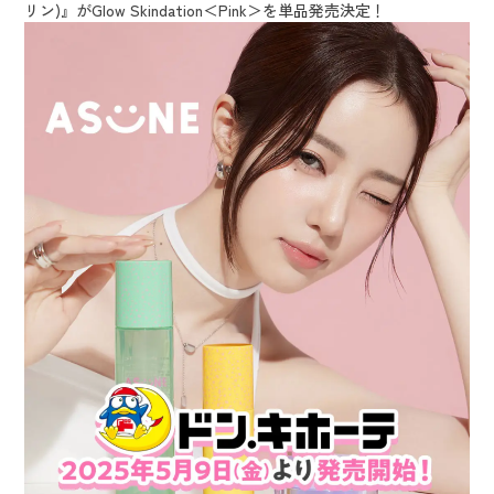
リン)』がGlow Skindation＜Pink＞を単品発売決定！