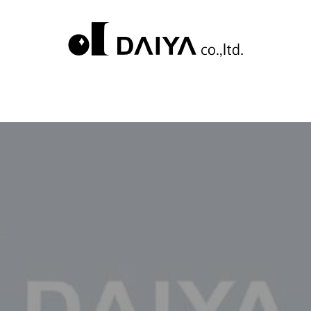
l/daiya-corp.com/wp-content/themes/daiya_corp/single.p