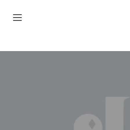
Warning
: Undefined array key 0 in
/home/r8091720/public_htm