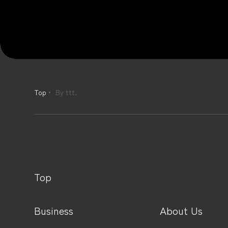
Top
By ttt.
Top
Business
About Us