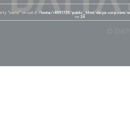
rty "name" on null in
/home/r8091720/public_html/daiya-corp.com/w
ne
24