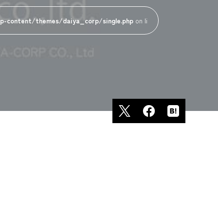
p-content/themes/daiya_corp/single.php
on li