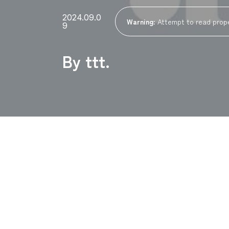
2024.09.0
Warning
: Attempt to read prope
9
By ttt.