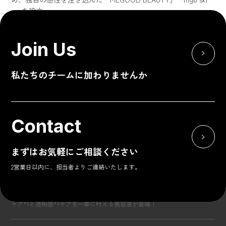
n」を設立。
自ら韓国に赴き、自身の肌で確認しながら開発するかたわら、
ファンたちとの密なコミュニケーションを通してブランドを成
Join Us
長させてきたD2Cビジネスのパイオニア。一児の母でもある。
私たちのチームに加わりませんか
【
megbaby Instagram
】
@_megbaby_
【
MEGOOD BEAUTY Instagram
】
@megood__beauty
【
mgb skin Instagram
】
@mgb_skin
Contact
【
MEGOOD BEAUTY X
】
@megood__beauty
【
MEGOOD BEAUTY 公式オンラインストア
】
https://meg
まずはお気軽にご相談ください
ood-beauty.com/
2営業日以内に、担当者よりご連絡いたします。
▼お問い合わせ先
Top
『mgb skin』からバクチオール*¹×ビタミンC誘導体*²でエイジング
MEGOOD BEAUTY
ケア*³と透明感*⁴ケアを一挙に叶える美容液が登場！
E-MAIL：contact@megood-beauty.com