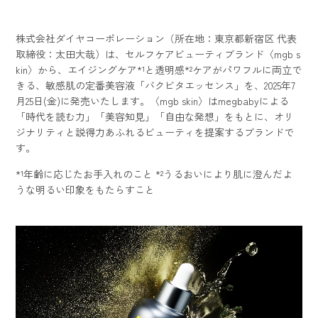
株式会社ダイヤコーポレーション（所在地：東京都新宿区 代表
取締役：太田大哉）は、セルフケアビューティブランド〈mgb s
kin〉から、エイジングケア*¹と透明感*²ケアがパワフルに両立で
きる、敏感肌の定番美容液「バクビタエッセンス」を、2025年7
月25日(金)に発売いたします。〈mgb skin〉はmegbabyによる
「時代を読む力」「美容知見」「自由な発想」をもとに、オリ
ジナリティと説得力あふれるビューティを提案するブランドで
す。
*¹年齢に応じたお手入れのこと *²うるおいにより肌に澄んだよ
うな明るい印象をもたらすこと