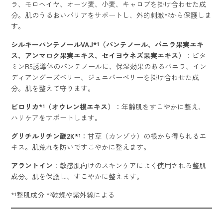
ラ、モロヘイヤ、オーツ麦、小麦、キャロブを掛け合わせた成
分。肌のうるおいバリアをサポートし、外的刺激*²から保護しま
す。
シルキーパンテノールVAJ*¹（パンテノール、バニラ果実エキ
ス、アンマロク果実エキス、セイヨウネズ果実エキス）
：ビタ
ミンB5誘導体のパンテノールに、保湿効果のあるバニラ、イン
ディアングーズベリー、ジュニパーベリーを掛け合わせた成
分。肌を整えて守ります。
ビロリカ*¹（オウレン根エキス）
：年齢肌をすこやかに整え、
ハリケアをサポートします。
グリチルリチン酸2K*¹
：甘草（カンゾウ）の根から得られるエ
キス。肌荒れを防いですこやかに整えます。
アラントイン
：敏感肌向けのスキンケアによく使用される整肌
成分。肌を保護し、すこやかに整えます。
*¹整肌成分 *²乾燥や紫外線による