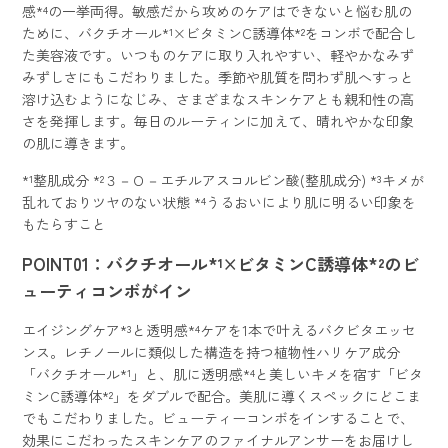
感*⁴の一挙両得。敏感だから攻めのケアはできないと悩む肌の
ために、バクチオール*¹×ビタミンC誘導体*²をコンボで配合し
た美容液です。いつものケアに取り入れやすい、軽やかなみず
みずしさにもこだわりました。季節や肌質を問わず肌へすっと
溶け込むようになじみ、さまざまなスキンケアとも親和性の高
さを発揮します。毎日のルーティンに加えて、晴れやかな印象
の肌に導きます。
*¹整肌成分 *²３－Ｏ－エチルアスコルビン酸(整肌成分) *³キメが
乱れておりツヤのない状態 *⁴うるおいにより肌に明るい印象を
もたらすこと
POINT01：バクチオール*¹×ビタミンC誘導体*²のビ
ューティコンボがイン
エイジングケア*³と透明感*⁴ケアを1本で叶えるバクビタエッセ
ンス。レチノールに類似した構造を持つ植物性ハリケア成分
「バクチオール*¹」と、肌に透明感*⁴と美しいキメを宿す「ビタ
ミンC誘導体*²」をダブルで配合。美肌に導くスペックにどこま
でもこだわりました。ビューティーコンボをインすることで、
効果にこだわったスキンケアのファイナルアンサーをお届けし