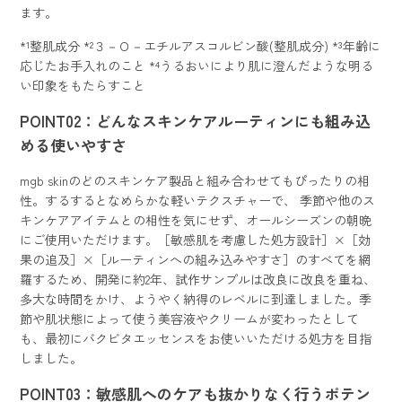
ます。
*¹整肌成分 *²３－Ｏ－エチルアスコルビン酸(整肌成分) *³年齢に
応じたお手入れのこと *⁴うるおいにより肌に澄んだような明る
い印象をもたらすこと
POINT02：どんなスキンケアルーティンにも組み込
める使いやすさ
mgb skinのどのスキンケア製品と組み合わせてもぴったりの相
性。するするとなめらかな軽いテクスチャーで、 季節や他のス
キンケアアイテムとの相性を気にせず、オールシーズンの朝晩
にご使用いただけます。［敏感肌を考慮した処方設計］×［効
果の追及］×［ルーティンへの組み込みやすさ］のすべてを網
羅するため、開発に約2年、試作サンプルは改良に改良を重ね、
多大な時間をかけ、ようやく納得のレベルに到達しました。季
節や肌状態によって使う美容液やクリームが変わったとして
も、最初にバクビタエッセンスをお使いいただける処方を目指
しました。
POINT03：敏感肌へのケアも抜かりなく行うポテン