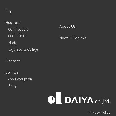
TEL：03-6910-5085
Top
Business
About Us
Our Products
News & Topics 一覧へ
COSTSUKU
News & Topicks
Media
Joga Sports College
Contact
Join Us
Job Description
Entry
Privacy Policy