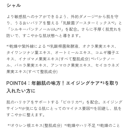
シャル
より敏感肌へのケアができるよう、外的ダメージ*¹から肌を守
り、うるおいバリアを整える「乳酸菌ブースターミックス*²」と
「シルキーパンテノールVAJ*³」を配合。さらに手厚く肌荒れを
防いで、すこやかな肌状態へと導きます。
*¹乾燥や紫外線による *²乳酸桿菌発酵液、オクラ果実エキス、
タイワンツナソ葉エキス、オートミールエキス、コムギ種子エ
キス、イナゴマメ果実エキス(すべて整肌成分) *³パンテノー
ル、バニラ果実エキス、アンマロク果実エキス、セイヨウネズ
果実エキス(すべて整肌成分)
POINT04：年齢肌の味方！エイジングケア*³を取り
入れたい方に
肌のハリケアをサポートする「ビロリカ*¹」を配合。エイジング
サイン*²が気になる肌にとってのマイナス要因*³を回避し、肌を
すこやかに整えます。
*¹オウレン根エキス(整肌成分) *²乾燥やハリ不足 *³乾燥のこと