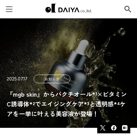
2025.07.17
お知らせ
『mgb skin』からバクチオール*¹×ビタミン
C誘導体*²でエイジングケア*³と透明感*⁴ケ
アを一挙に叶える美容液が登場！