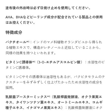
塗布後の外出時は必ず日焼け止めを使用してください。
AHA、BHAなどピーリング成分が配合されている製品との併用
はお控えください。
特徴成分
バクチオール*¹
：インドのマメ科植物オランダビユから得られ
る植物エキスで、構造がレチノールと近似していることから、
同様の効果を持つといわれます。
ビタミンC誘導体*¹（3-O-エチルアスコルビン酸）
：水溶性のビ
タミンC誘導体。
ビタミンCやその誘導体は油溶性もあるが、バクビタセラムのテ
クスチャーをみずみずしく仕上げたかったため水溶性の成分を
採用。
乳酸菌ブースターミックス*¹（乳酸桿菌発酵液、オクラ果実エ
キス、タイワンツナソ葉エキス、オートミールエキス、コムギ
種⼦エキス、イナゴマメ果実エキス）
：乳酸桿菌発酵液にオク