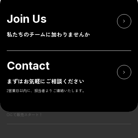
【
Pinaco Instagram
】
@pinaco_official_
Join Us
【
Pinaco X
】
@pinaco_official
【
Pinaco 公式オンラインストア
】
https://pinaco.jp/
私たちのチームに加わりませんか
▼お問い合わせ先
Pinaco
Contact
E-MAIL：info@pinaco.jp
TEL：03-6910-5085
まずはお気軽にご相談ください
2営業日以内に、担当者よりご連絡いたします。
News & Topics 一覧へ
Top
しなこがフルプロデュースするブランド〈 Pinaco(ピナコ）〉がWEG
Oにて販売スタート！