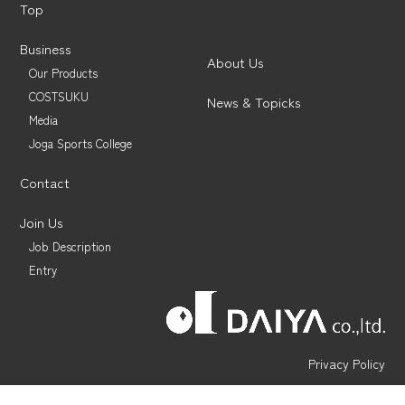
Top
Business
About Us
Our Products
COSTSUKU
News & Topicks
Media
Joga Sports College
Contact
Join Us
Job Description
Entry
Privacy Policy
©︎ DAIYA-CORP CO., Ltd