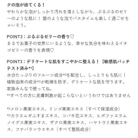
クの泡が出てくる！
やわらかな泡がしっかり汚れを落としながら、ぷるぷるのゼリ
ーのような肌に！ 雲のような泡でバスタイムも楽しく過ごせち
ゃいそう。
POINT2：ぷるぷるゼリーの香り♡
まるでお菓子の世界にいるような、幸せな気分を味わえるイチ
ゴゼリーの香りを表現♡
POINT3：デリケートな肌をすこやかに整える！【敏感肌パッチ
テスト済み*¹】
水分たっぷりのフルーツ成分*²を配合し、しっとりもち肌に！
植物由来の成分*³が乾燥を防ぎ、デリケートな肌を守ります。
家族みんなで使ってね。
*¹すべての方に皮膚刺激が起こらないというわけではありません
*²メロン果実エキス、リンゴ果実エキス（すべて保湿成分）
*³カラスムギふすまエキス、ツバキ花エキス、ヒポファエラム
ノイデス果実エキス、ザクロ果実エキス、ハヤトウリ果実エキ
ス、フナバラソウエキス（すべて整肌成分）