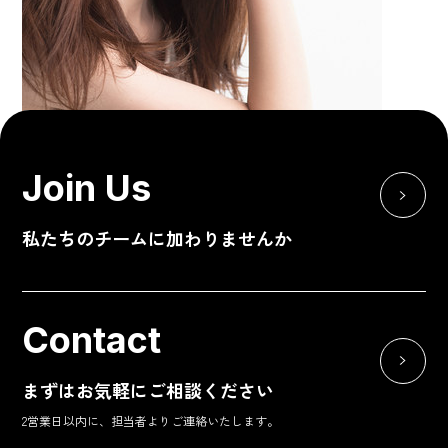
Join Us
私たちのチームに加わりませんか
1997年1月19日生まれ。東京都出身。
CanCam専属モデルとして、GirlsAwardをはじめとしたファッシ
ョンショー、数々のアパレルブランドのモデルやイベントに出
Contact
演。最近では、読売テレビ「ギルティ」や、5月に放送したドラ
マL「年下彼氏」に出演し女優としても積極的に活動しており、
自身のLINEスタンプ「あみの世界から消えるスタンプ」がラン
まずはお気軽にご相談ください
キング１位を獲得するなど話題となっている。
2営業日以内に、担当者よりご連絡いたします。
Instagram ：@ami_komuro