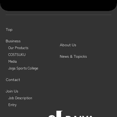
Top
小室安未プロデュース〈DEAR SISTER〉クリスマス限定BOXを発売
News & Topics 一覧へ
Top
Business
About Us
Our Products
COSTSUKU
News & Topicks
Media
Joga Sports College
Contact
Join Us
Job Description
Entry